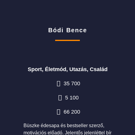
Bódi Bence
Sport, Életmód, Utazás, Család
35 700
5 100
66 200
Büszke édesapa és bestseller szerző,
motivációs előadó. Jelentős jelenléttel bír