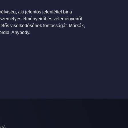
yiség, aki jelentős jelenléttel bír a
 személyes élményeiről és véleményeiről
lelős viselkedésének fontosságát. Márkák,
ordia, Anybody.
ató