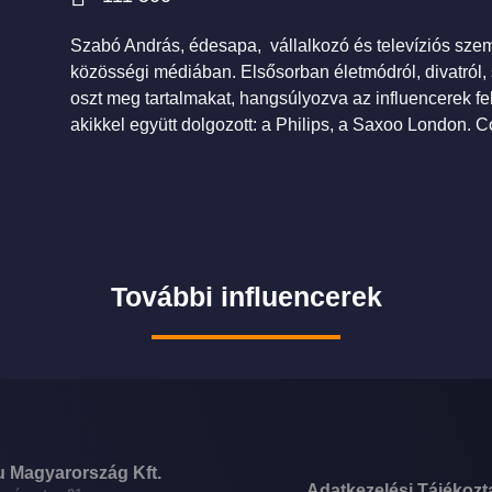
Szabó András, édesapa, vállalkozó és televíziós személ
közösségi médiában. Elsősorban életmódról, divatról,
oszt meg tartalmakat, hangsúlyozva az influencerek fe
akikkel együtt dolgozott: a Philips, a Saxoo London. C
További influencerek
u Magyarország Kft.
Adatkezelési Tájékozt