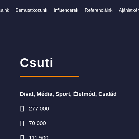
saink
Bemutatkozunk
Influencerek
Referenciáink
Ajánlatké
Csuti
Divat, Média, Sport, Életmód, Család
277 000
70 000
111 500