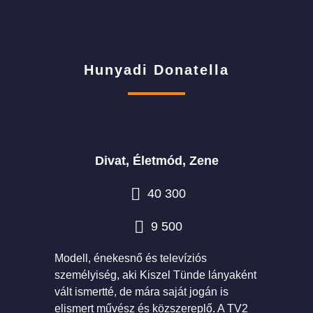
Hunyadi Donatella
Divat, Életmód, Zene
40 300
9 500
Modell, énekesnő és televíziós
személyiség, aki Kiszel Tünde lányaként
vált ismertté, de mára saját jogán is
elismert művész és közszereplő. A TV2