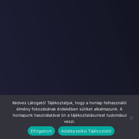
Kedves Látogató! Tájékoztatjuk, hogy a honlap felhasználói
élmény fokozásának érdekében sütiket alkalmazunk. A
Social Guru Magyarország Kft.
honlapunk használatával ön a tájékoztatásunkat tudomásul
1097 Tóth Kálmán utca 21
+36706112706
veszi.
Elfogadom
Adatkezelési Tájékoztató
Adatkezelési Tájékoztató