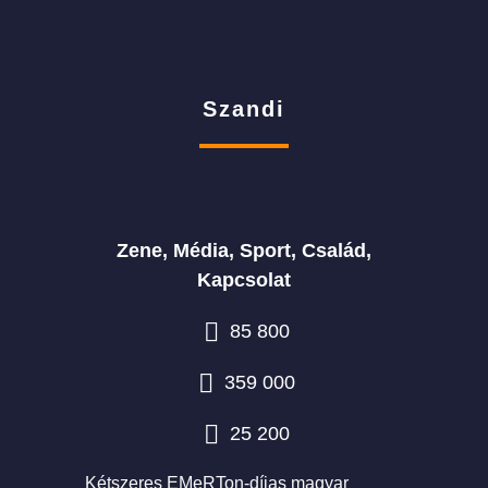
Szandi
Zene, Média, Sport, Család,
Kapcsolat
85 800
359 000
25 200
Kétszeres EMeRTon-díjas magyar