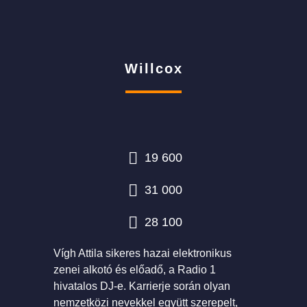
Willcox
19 600
31 000
28 100
Vígh Attila sikeres hazai elektronikus
zenei alkotó és előadő, a Radio 1
hivatalos DJ-e. K
arrierje során olyan
nemzetközi nevekkel együtt szerepelt,